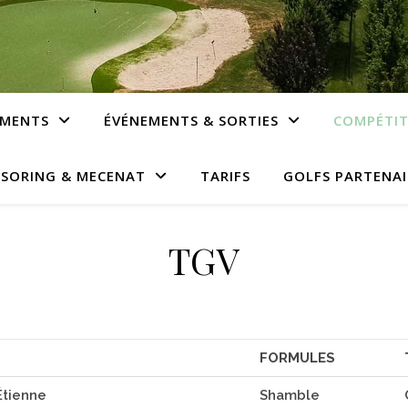
EMENTS
ÉVÉNEMENTS & SORTIES
COMPÉTIT
SORING & MECENAT
TARIFS
GOLFS PARTENAI
TGV
FORMULES
Étienne
Shamble