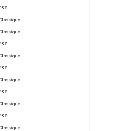
P&P
Classique
Classique
P&P
Classique
P&P
Classique
P&P
Classique
P&P
Classique