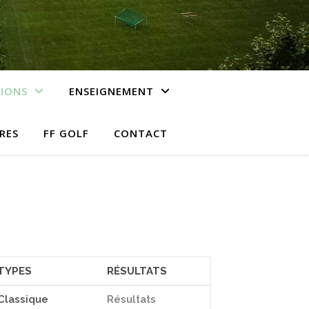
IONS
ENSEIGNEMENT
RES
FF GOLF
CONTACT
TYPES
RÉSULTATS
Classique
Résultats