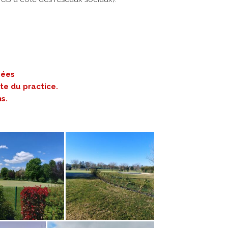
sées
te du practice.
s.