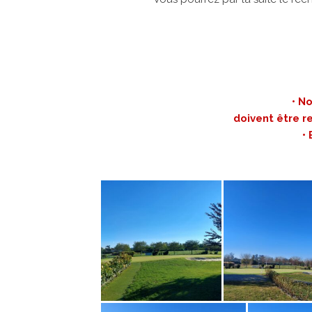
• N
doivent être r
•