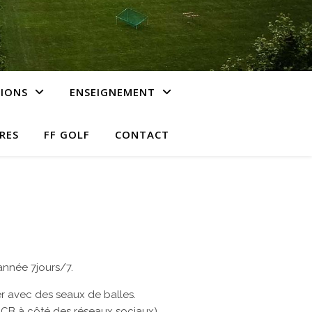
IONS
ENSEIGNEMENT
RES
FF GOLF
CONTACT
’année 7jours/7.
r avec des seaux de balles.
 CB à côté des réseaux sociaux).